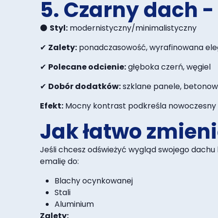
5. Czarny dach -
⚫
Styl:
modernistyczny/minimalistyczny
✔
Zalety:
ponadczasowość, wyrafinowana ele
✔
Polecane odcienie:
głęboka czerń, węgiel
✔
Dobór dodatków:
szklane panele, betono
Efekt:
Mocny kontrast podkreśla nowoczesny c
Jak łatwo zmieni
Jeśli chcesz odświeżyć wygląd swojego dachu
emalię do:
Blachy ocynkowanej
Stali
Aluminium
Zalety: