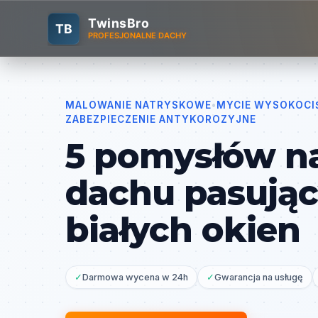
TwinsBro
TB
PROFESJONALNE DACHY
MALOWANIE NATRYSKOWE
•
MYCIE WYSOKOCI
ZABEZPIECZENIE ANTYKOROZYJNE
5 pomysłów na
dachu pasując
białych okien
✓
Darmowa wycena w 24h
✓
Gwarancja na usługę