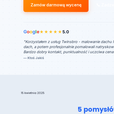
Zamów darmową wycenę
📞 Zadz
G
o
o
g
l
e
★★★★★
5.0
"Korzystałem z usług Twinsbro - malowanie dachu M
dach, a potem profesjonalnie pomalowali natryskow
Bardzo dobry kontakt, punktualność i uczciwa cena.
— Ktoś Jakiś
15 kwietnia 2025
5 pomysłó