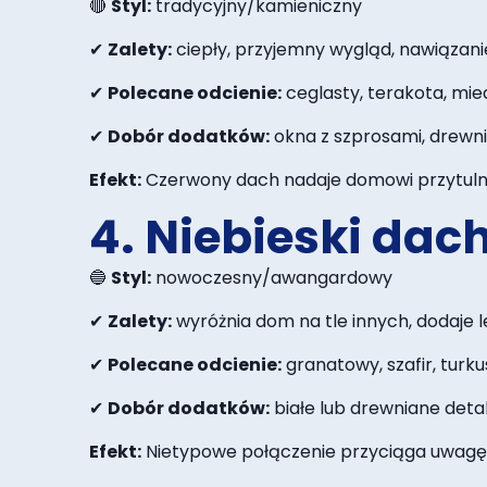
🔴
Styl:
tradycyjny/kamieniczny
✔
Zalety:
ciepły, przyjemny wygląd, nawiązanie
✔
Polecane odcienie:
ceglasty, terakota, mie
✔
Dobór dodatków:
okna z szprosami, drewn
Efekt:
Czerwony dach nadaje domowi przytulny, 
4. Niebieski dac
🔵
Styl:
nowoczesny/awangardowy
✔
Zalety:
wyróżnia dom na tle innych, dodaje l
✔
Polecane odcienie:
granatowy, szafir, turku
✔
Dobór dodatków:
białe lub drewniane deta
Efekt:
Nietypowe połączenie przyciąga uwagę,