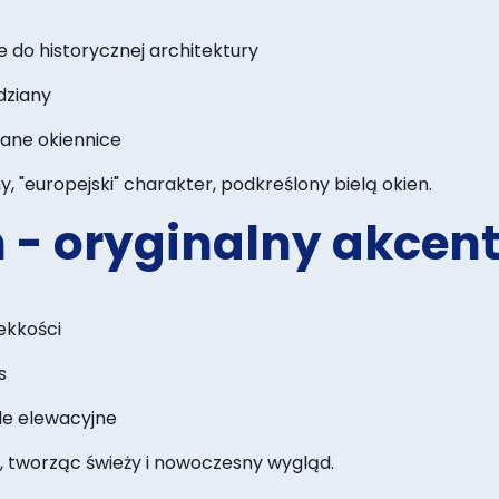
 do historycznej architektury
dziany
iane okiennice
"europejski" charakter, podkreślony bielą okien.
h - oryginalny akcen
ekkości
s
le elewacyjne
 tworząc świeży i nowoczesny wygląd.