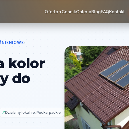
Oferta
▾
Cennik
Galeria
Blog
FAQ
Kontakt
ŚNIENIOWE
•
 kolor
y do
📍
Działamy lokalnie: Podkarpackie