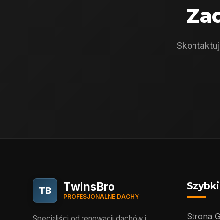
Zad
Skontaktuj
TwinsBro
Szybki
TB
PROFESJONALNE DACHY
Strona 
Specjaliści od renowacji dachów i