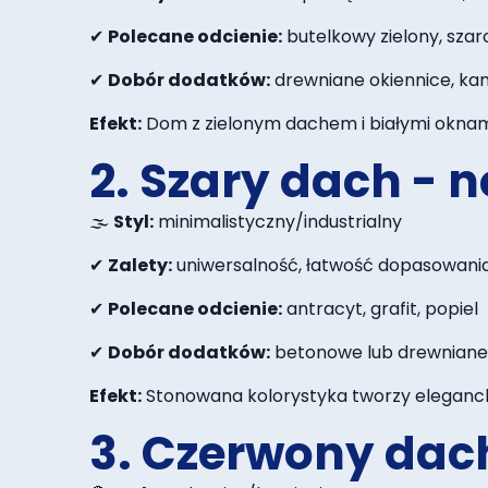
✔
Polecane odcienie:
butelkowy zielony, szar
✔
Dobór dodatków:
drewniane okiennice, kam
Efekt:
Dom z zielonym dachem i białymi oknami 
2. Szary dach -
🌫️
Styl:
minimalistyczny/industrialny
✔
Zalety:
uniwersalność, łatwość dopasowania
✔
Polecane odcienie:
antracyt, grafit, popiel
✔
Dobór dodatków:
betonowe lub drewniane 
Efekt:
Stonowana kolorystyka tworzy eleganck
3. Czerwony dach