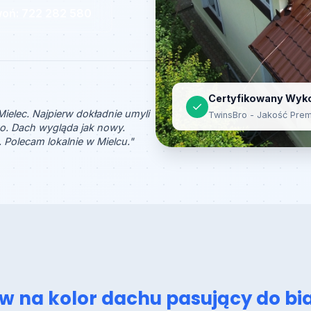
woń: 722 282 580
Certyfikowany Wy
✓
ielec. Najpierw dokładnie umyli
TwinsBro - Jakość Pre
o. Dach wygląda jak nowy.
 Polecam lokalnie w Mielcu."
w na kolor dachu pasujący do bia