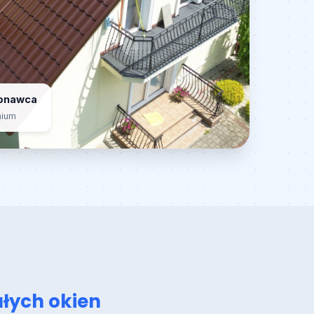
konawca
mium
łych okien