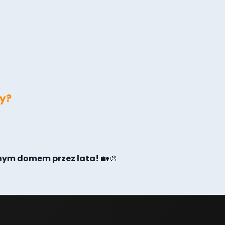
cy?
ęknym domem przez lata!
🏡🎨