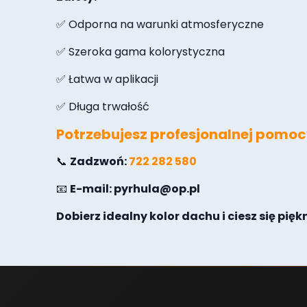
✅ Odporna na warunki atmosferyczne
✅ Szeroka gama kolorystyczna
✅ Łatwa w aplikacji
✅ Długa trwałość
Potrzebujesz profesjonalnej pomo
📞
Zadzwoń:
722 282 580
📧
E-mail:
pyrhula@op.pl
Dobierz idealny kolor dachu i ciesz się pi