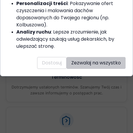
Personalizacji treści
: Pokazywanie ofert
czyszczenia i malowania dachów
dopasowanych do Twojego regionu (np.
Certyfikowani Specjaliści
Kolbuszowa).
Nasz zespół to wykwalifikowani fachowcy z wieloletnim
Analizy ruchu
: Lepsze zrozumienie, jak
doświadczeniem w branży dekarskiej.
odwiedzający szukają usług dekarskich, by
ulepszać stronę.
Dostosuj
Zezwalaj na wszystko
Terminowość
Dotrzymujemy ustalonych terminów. Szanujemy Twój czas i
zawsze informujemy o postępach prac.