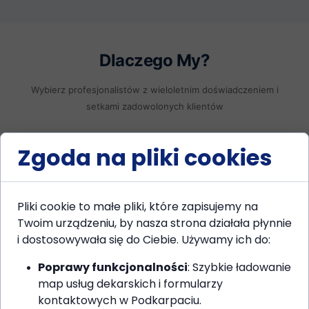
Dlaczego My?
Wybierz profesjonalistów z wieloletnim doświadczeniem i
setkami zadowolonych klientów
Zgoda na pliki cookies
Pliki cookie to małe pliki, które zapisujemy na
Gwarancja Jakości
Twoim urządzeniu, by nasza strona działała płynnie
i dostosowywała się do Ciebie. Używamy ich do:
Udzielamy pisemnej gwarancji na wszystkie wykonane
usługi. Twoja satysfakcja to nasz priorytet.
Poprawy funkcjonalności
: Szybkie ładowanie
map usług dekarskich i formularzy
kontaktowych w Podkarpaciu.