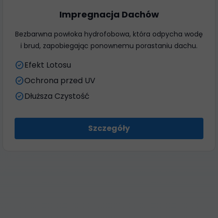
Impregnacja Dachów
Bezbarwna powłoka hydrofobowa, która odpycha wodę
i brud, zapobiegając ponownemu porastaniu dachu.
check_circle
Efekt Lotosu
check_circle
Ochrona przed UV
check_circle
Dłuższa Czystość
Szczegóły