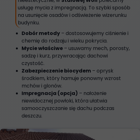
nieestetycznie, w
Stalowej Woli
polecamy
usługę mycia z impregnacją. To szybki sposób
na usunięcie osadów i odświeżenie wizerunku
budynku.
Dobór metody
– dostosowujemy ciśnienie i
chemię do rodzaju i wieku pokrycia.
Mycie właściwe
– usuwamy mech, porosty,
sadzę i kurz, przywracając dachowi
czystość.
Zabezpieczenie biocydem
– oprysk
środkiem, który hamuje ponowny wzrost
mchów i glonów.
Impregnacja (opcja)
– nałożenie
niewidocznej powłoki, która ułatwia
samooczyszczanie się dachu podczas
deszczu.