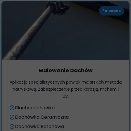
Polecane
Malowanie Dachów
Aplikacja specjalistycznych powłok malarskich metodą
natryskową. Zabezpieczenie przed korozją, mchem i
UV.
check_circle
Blachodachówka
check_circle
Dachówka Ceramiczna
check_circle
Dachówka Betonowa