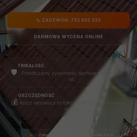
📞 ZADZWOŃ: 733 555 333
DARMOWA WYCENA ONLINE
TRWAŁOŚĆ
🛡️
Przedłużamy żywotność dachów nawet o 15
lat.
OSZCZĘDNOŚĆ
💰
Koszt renowacji to tylko 15-20% ceny nowego
dachu.
G
o
o
g
l
e
Zobacz opinie naszych klientów ⭐ 5.0