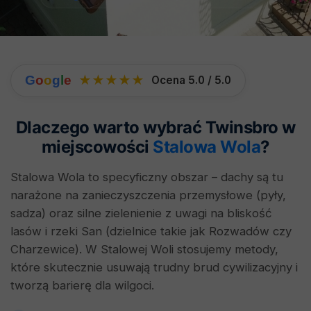
G
o
o
g
l
e
★★★★★
Ocena 5.0 / 5.0
Dlaczego warto wybrać Twinsbro w
miejscowości
Stalowa Wola
?
Stalowa Wola to specyficzny obszar – dachy są tu
narażone na zanieczyszczenia przemysłowe (pyły,
sadza) oraz silne zielenienie z uwagi na bliskość
lasów i rzeki San (dzielnice takie jak Rozwadów czy
Charzewice). W Stalowej Woli stosujemy metody,
które skutecznie usuwają trudny brud cywilizacyjny i
tworzą barierę dla wilgoci.