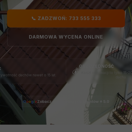
📞 ZADZWOŃ: 733 555 333
DARMOWA WYCENA ONLINE
OSZCZĘDNOŚĆ
Ć
💰
Koszt renowacji to tylko 15
ywotność dachów nawet o 15 lat.
dachu.
G
o
o
g
l
e
Zobacz opinie naszych klientów ⭐ 5.0