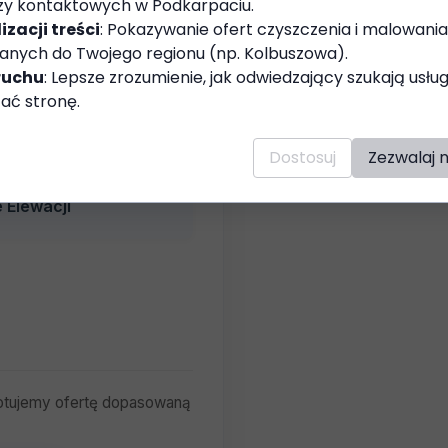
zy kontaktowych w Podkarpaciu.
ja
izacji treści
: Pokazywanie ofert czyszczenia i malowan
nych do Twojego regionu (np. Kolbuszowa).
ruchu
: Lepsze zrozumienie, jak odwiedzający szukają usłu
ać stronę.
 Ciśnieniowe
Dostosuj
Zezwalaj 
 Elewacji
otujemy ofertę dopasowaną