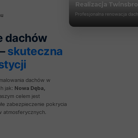
Realizacja Twinsbro
Profesjonalna renowacja dac
nu
ie dachów
 –
skuteczna
tycji
i malowania dachów w
h jak:
Nowa Dęba,
aszym celem jest
łe zabezpieczenie pokrycia
w atmosferycznych.