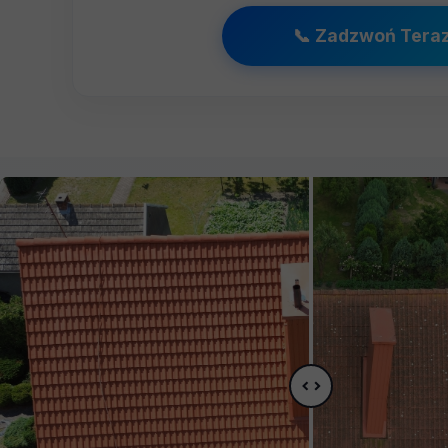
📞 Zadzwoń Tera
unfold_more