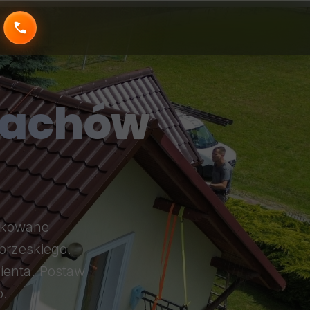
Dachów
ykowane
brzeskiego.
ienta. Postaw
o.