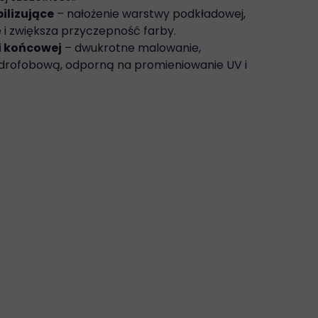
ilizujące
– nałożenie warstwy podkładowej,
i zwiększa przyczepność farby.
i końcowej
– dwukrotne malowanie,
drofobową, odporną na promieniowanie UV i
unfold_more
PO