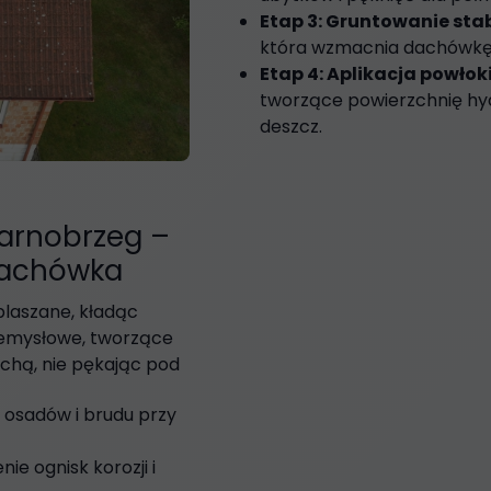
Etap 3: Gruntowanie stab
która wzmacnia dachówkę 
Etap 4: Aplikacja powłok
tworzące powierzchnię hy
deszcz.
PRZED
arnobrzeg –
dachówka
laszane, kładąc
rzemysłowe, tworzące
achą, nie pękając pod
h osadów i brudu przy
e ognisk korozji i