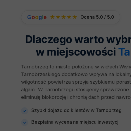
G
o
o
g
l
e
★★★★★
Ocena 5.0 / 5.0
Dlaczego warto wyb
w miejscowości
Ta
Tarnobrzeg to miasto położone w widłach Wisły
Tarnobrzeskiego dodatkowo wpływa na lokalny
wilgotność powietrza sprzyja szybkiemu poras
algami. W Tarnobrzegu stosujemy sprawdzone 
eliminują biokorozję i chronią dach przed nawr
Szybki dojazd do klientów w Tarnobrzeg
Bezpłatna wycena na miejscu inwestycji