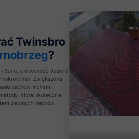
rać Twinsbro
rnobrzeg
?
 i Sanu, a obecność Jeziora
 mikroklimat. Zwiększona
taniu dachów mchem i
metody, które skutecznie
otem zielonych nalotów.