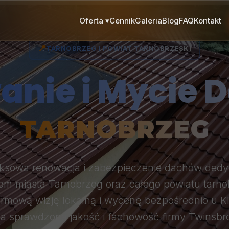
Oferta
▾
Cennik
Galeria
Blog
FAQ
Kontakt
📍
TARNOBRZEG I POWIAT TARNOBRZESKI
anie i Mycie 
TARNOBRZEG
ksowa renowacja i zabezpieczenie dachów ded
m miasta Tarnobrzeg oraz całego powiatu tarno
rmową wizję lokalną i wycenę bezpośrednio u Kl
a sprawdzoną jakość i fachowość firmy Twinsbr