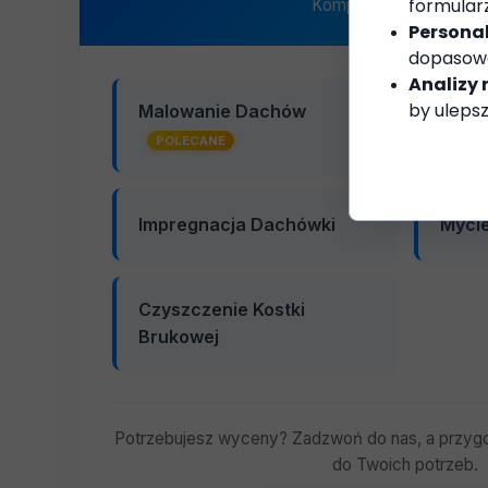
formular
Kompleksowa renowac
Personal
dopasowa
Analizy 
by ulepsz
Malowanie Dachów
Mycie
POLECANE
Impregnacja Dachówki
Mycie
Czyszczenie Kostki
Brukowej
Potrzebujesz wyceny? Zadzwoń do nas, a przyg
do Twoich potrzeb.