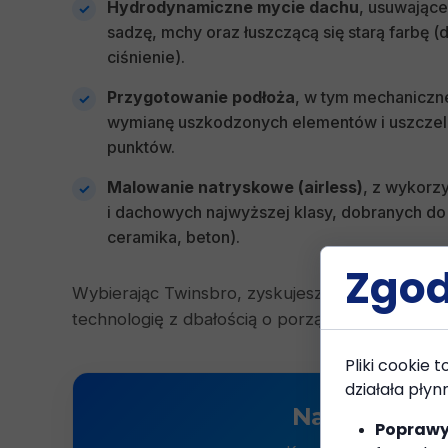
Hydrodynamiczne mycie dachu
, usuwając
sadzę, mchy oraz łuszczącą się starą farbę
ciśnienie).
Przygotowanie podłoża
, w tym mechaniczn
wymianę uszkodzonych elementów i uszczel
punktów.
Malowanie natryskowe (airless)
, z wykorz
i dachowych najwyższej klasy, dobranych do 
ceramika, beton).
Zgod
Wybierając Twinsbro, zyskujesz partnera, któr
technologię z dbałością o porządek na Twojej po
Pliki cookie 
działała płyn
Nasza Ofert
Poprawy