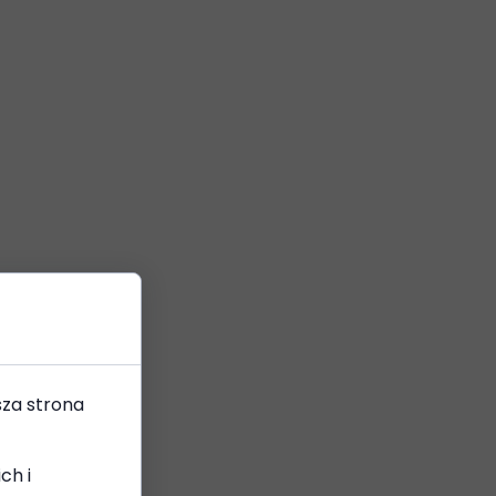
sza strona
ch i