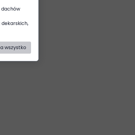
ia dachów
g dekarskich,
na wszystko