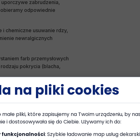
e uporczywe zabrudzenia,
 (dobieramy odpowiednie
e i chemiczne usuwanie rdzy,
nienie newralgicznych
ystaniem farb przemysłowych
rodzaju pokrycia (blacha,
a na pliki cookies
y łączy nowoczesną
sesji.
to małe pliki, które zapisujemy na Twoim urządzeniu, by na
nie i dostosowywała się do Ciebie. Używamy ich do:
a
 funkcjonalności
: Szybkie ładowanie map usług dekarski