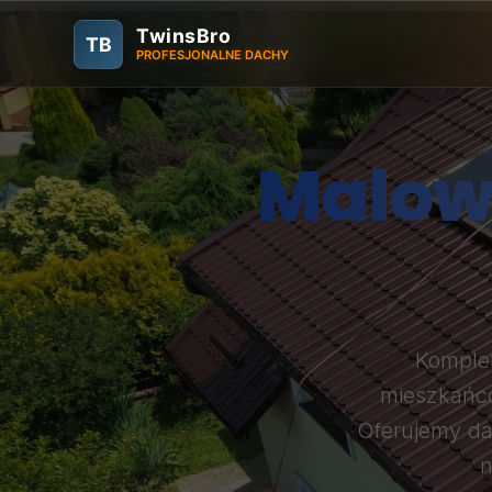
TwinsBro
TB
PROFESJONALNE DACHY
Malow
Komple
mieszkańco
Oferujemy da
n