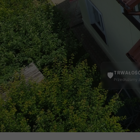
TRWAŁOŚ
🛡️
Przedłużamy ż