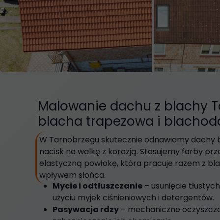
Malowanie dachu z blachy T
blacha trapezowa i blacho
W Tarnobrzegu skutecznie odnawiamy dachy b
nacisk na walkę z korozją. Stosujemy farby p
elastyczną powłokę, która pracuje razem z bl
wpływem słońca.
Mycie i odtłuszczanie
– usunięcie tłustyc
użyciu myjek ciśnieniowych i detergentów.
Pasywacja rdzy
– mechaniczne oczyszczeni