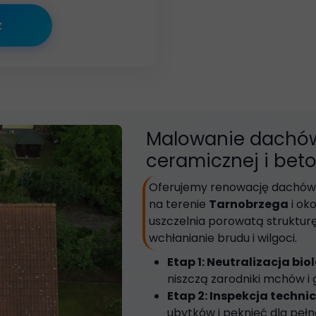
z
Malowanie dachów
ceramicznej i bet
Oferujemy renowację dachów 
na terenie
Tarnobrzega
i oko
uszczelnia porowatą strukturę
wchłanianie brudu i wilgoci.
Etap 1: Neutralizacja bi
niszczą zarodniki mchów i
Etap 2: Inspekcja techni
ubytków i pęknięć dla pełne