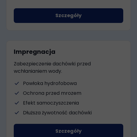
Szczegóły
Impregnacja
Zabezpieczenie dachówki przed
wchłanianiem wody.
check
Powłoka hydrofobowa
check
Ochrona przed mrozem
check
Efekt samoczyszczenia
check
Dłuższa żywotność dachówki
Szczegóły