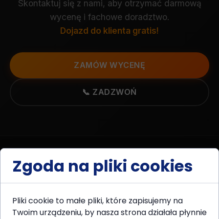
Skontaktuj się z nami, aby otrzymać darmową
wycenę i fachowe doradztwo.
Dojazd do klienta gratis!
ZAMÓW WYCENĘ
📞 ZADZWOŃ
Zgoda na pliki cookies
TwinsBro
TB
PROFESJONALNE DACHY
Pliki cookie to małe pliki, które zapisujemy na
Twoim urządzeniu, by nasza strona działała płynnie
Specjaliści od renowacji dachów i elewacji.