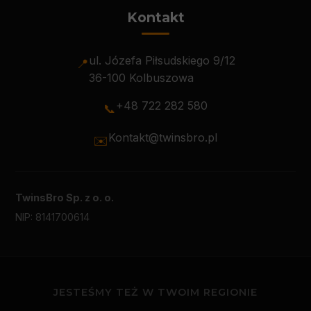
Kontakt
ul. Józefa Piłsudskiego 9/12
📍
36-100 Kolbuszowa
+48 722 282 580
📞
Kontakt@twinsbro.pl
✉️
TwinsBro Sp. z o. o.
NIP: 8141700614
JESTEŚMY TEŻ W TWOIM REGIONIE