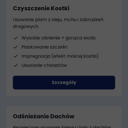
Czyszczenie Kostki
Usuwanie plam z oleju, mchu i zabrudzeń
drogowych.
check
Wysokie ciśnienie + gorąca woda
check
Piaskowanie szczelin
check
Impregnacja (efekt mokrej kostki)
check
Usuwanie chwastów
Szczegóły
Odśnieżanie Dachów
Bezpieczne usuwanie śniegu i lodu z dachów