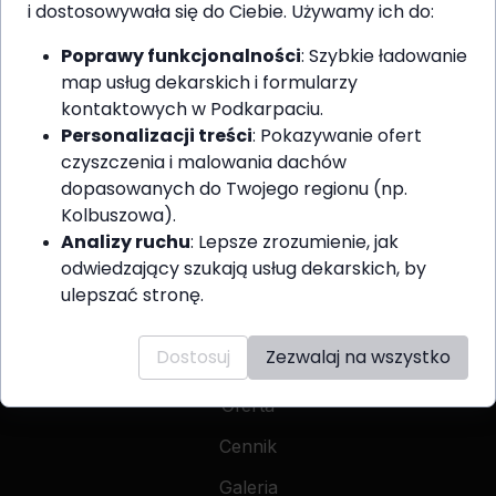
i dostosowywała się do Ciebie. Używamy ich do:
Gwarantujemy najwyższą jakość usług i
zadowolenie klientów na terenie całego
Poprawy funkcjonalności
: Szybkie ładowanie
Podkarpacia.
map usług dekarskich i formularzy
kontaktowych w Podkarpaciu.
OBSERWUJ NAS
Personalizacji treści
: Pokazywanie ofert
czyszczenia i malowania dachów
Facebook
dopasowanych do Twojego regionu (np.
Kolbuszowa).
Analizy ruchu
: Lepsze zrozumienie, jak
Szybkie Linki
odwiedzający szukają usług dekarskich, by
ulepszać stronę.
Strona Główna
Dostosuj
Zezwalaj na wszystko
O Nas
Oferta
Cennik
Galeria