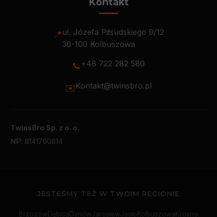
Kontakt
ul. Józefa Piłsudskiego 9/12
📍
36-100 Kolbuszowa
+48 722 282 580
📞
Kontakt@twinsbro.pl
✉️
TwinsBro Sp. z o. o.
NIP: 8141700614
JESTEŚMY TEŻ W TWOIM REGIONIE
Brzozów
Dębica
Dynów
Jarosław
Jasło
Kolbuszowa
Krosno