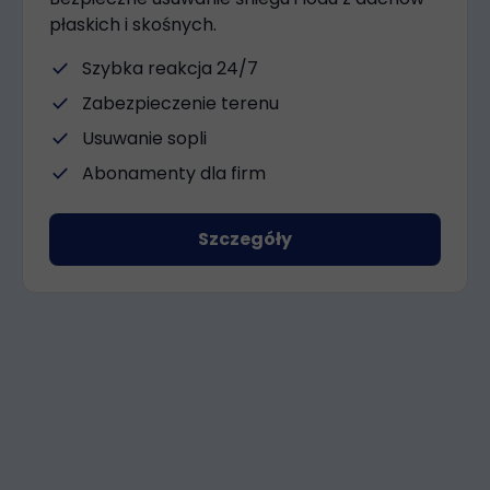
płaskich i skośnych.
check
Szybka reakcja 24/7
check
Zabezpieczenie terenu
check
Usuwanie sopli
check
Abonamenty dla firm
Szczegóły