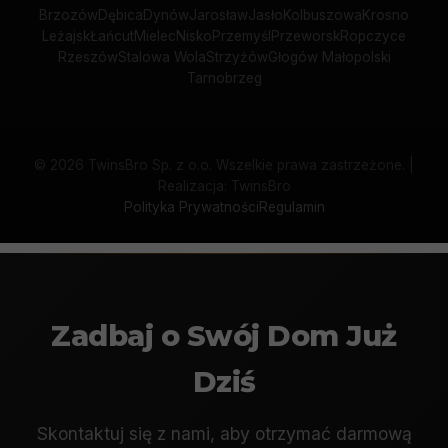
Brzozów
Dębica
Dynów
Jarosław
Jasło
Kolbuszowa
Krosno
Leżajsk
Łańcut
Mielec
Nisko
Przemyśl
Przeworsk
Ropczyce
Rzeszów
Stalowa Wola
Strzyżów
Głogów Małopolski
Tarnobrzeg
©
2026
TwinsBro Sp. z o.o. Wszelkie prawa zastrzeżone. |
Realizacja: TwinsBro
Polityka Prywatności
Regulamin
Zadbaj o Swój Dom Już
Dziś
Skontaktuj się z nami, aby otrzymać darmową