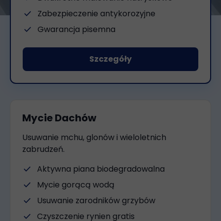
check
Zabezpieczenie antykorozyjne
check
Gwarancja pisemna
Szczegóły
Mycie Dachów
Usuwanie mchu, glonów i wieloletnich
zabrudzeń.
check
Aktywna piana biodegradowalna
check
Mycie gorącą wodą
check
Usuwanie zarodników grzybów
check
Czyszczenie rynien gratis