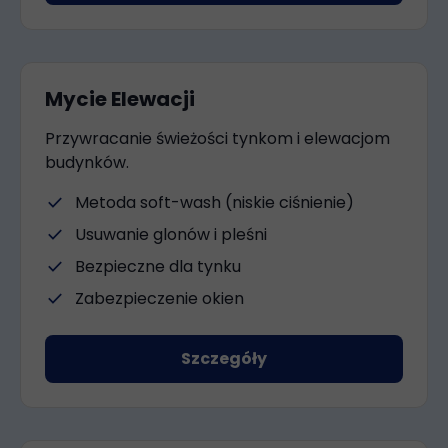
Mycie Elewacji
Przywracanie świeżości tynkom i elewacjom
budynków.
check
Metoda soft-wash (niskie ciśnienie)
check
Usuwanie glonów i pleśni
check
Bezpieczne dla tynku
check
Zabezpieczenie okien
Szczegóły