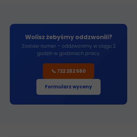
Wolisz żebyśmy oddzwonili?
Zostaw numer – oddzwonimy w ciągu 2
godzin w godzinach pracy.
📞 722 282 580
Formularz wyceny