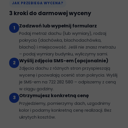
JAK PRZEBIEGA WYCENA?
3 kroki do darmowej wyceny
Zadzwoń lub wypełnij formularz
1
Podaj metraż dachu (lub wymiary), rodzaj
pokrycia (dachówka, blachodachówka,
blacha) i miejscowość. Jeśli nie znasz metrażu
– podaj wymiary budynku, wyliczymy sami.
Wyślij zdjęcia SMS-em (opcjonalnie)
2
Zdjęcia dachu z różnych stron przyspieszają
wycenę i pozwalają ocenić stan pokrycia. Wyślij
je SMS-em na 722 282 580 – odpiszemy z ceną
w ciągu godziny.
Otrzymujesz konkretną cenę
3
Przyjedziemy, pomierzymy dach, uzgodnimy
kolor i podamy konkretną cenę realizacji. Bez
ukrytych kosztów.