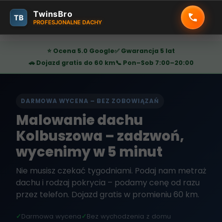
TwinsBro
TB
PROFESJONALNE DACHY
⭐ Ocena 5.0 Google
✅ Gwarancja 5 lat
🚗 Dojazd gratis do 60 km
📞 Pon–Sob 7:00–20:00
DARMOWA WYCENA – BEZ ZOBOWIĄZAŃ
Malowanie dachu
Kolbuszowa – zadzwoń,
wycenimy w 5 minut
Nie musisz czekać tygodniami. Podaj nam metraż
dachu i rodzaj pokrycia – podamy cenę od razu
przez telefon. Dojazd gratis w promieniu 60 km.
✓
Darmowa wycena
✓
Bez wychodzenia z domu