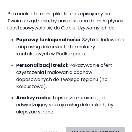
Miejscowość *
Pliki cookie to małe pliki, które zapisujemy na
Twoim urządzeniu, by nasza strona działała płynnie
i dostosowywała się do Ciebie. Używamy ich do:
Poprawy funkcjonalności
: Szybkie ładowanie
Metraż dachu (m²)
map usług dekarskich i formularzy
kontaktowych w Podkarpaciu.
Personalizacji treści
: Pokazywanie ofert
Rodzaj pokrycia dachowego
czyszczenia i malowania dachów
dopasowanych do Twojego regionu (np.
Kolbuszowa).
Dodatkowe informacje
Analizy ruchu
: Lepsze zrozumienie, jak
odwiedzający szukają usług dekarskich, by
ulepszać stronę.