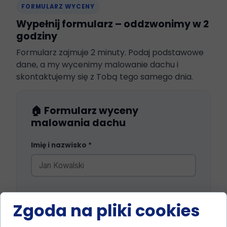
FORMULARZ WYCENY
Wypełnij formularz – oddzwonimy w 2
godziny
Formularz zajmuje 2 minuty. Podaj podstawowe
dane, a my wycenimy malowanie dachu i
skontaktujemy się z Tobą tego samego dnia.
🏠 Formularz wyceny
malowania dachu
Imię i nazwisko *
Numer telefonu *
Zgoda na pliki cookies