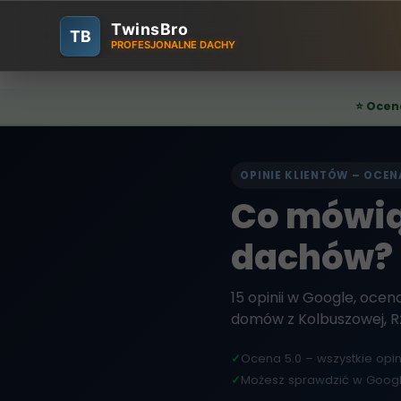
TwinsBro
TB
PROFESJONALNE DACHY
⭐ Ocen
OPINIE KLIENTÓW – OCEN
Co mówią
dachów?
15 opinii w Google, ocen
domów z Kolbuszowej, Rz
✓
Ocena 5.0 – wszystkie opi
✓
Możesz sprawdzić w Goog