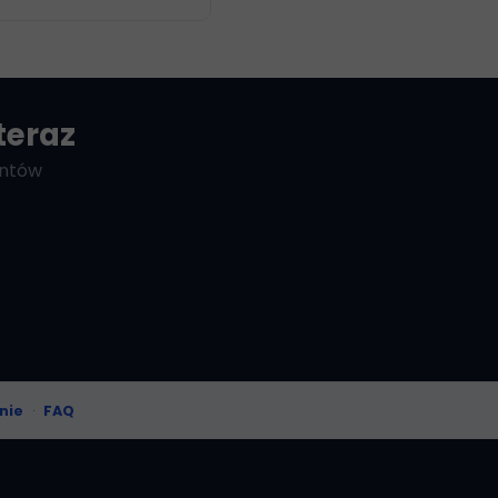
teraz
entów
nie
·
FAQ