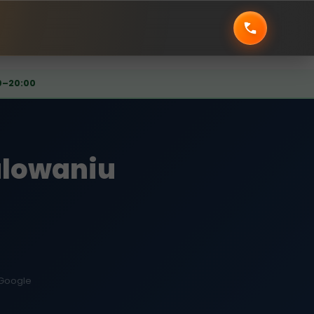
0–20:00
alowaniu
 Google