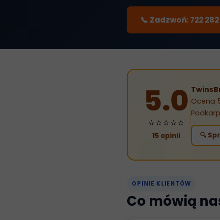
📞 Zadzwoń: 722 282
5.0
TwinsB
Ocena 5
Podkarp
⭐⭐⭐⭐⭐
🔍 Sp
15 opinii
OPINIE KLIENTÓW
Co mówią nas