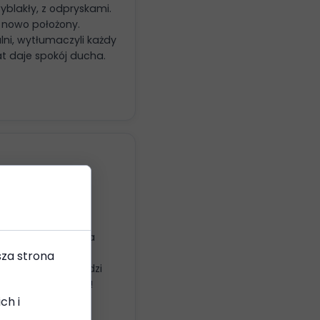
yblakły, z odpryskami.
 nowo położony.
ni, wytłumaczyli każdy
t daje spokój ducha.
na przez telefon,
zianek. Realizacja
ach dachówka
sza strona
a jak nowy. Sąsiedzi
am z całego serca!
ch i