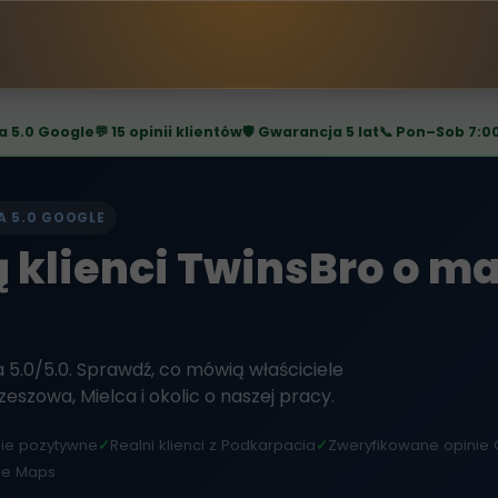
a 5.0 Google
💬 15 opinii klientów
🛡️ Gwarancja 5 lat
📞 Pon–Sob 7:0
A 5.0 GOOGLE
 klienci TwinsBro o m
a 5.0/5.0. Sprawdź, co mówią właściciele
eszowa, Mielca i okolic o naszej pracy.
nie pozytywne
✓
Realni klienci z Podkarpacia
✓
Zweryfikowane opinie
le Maps