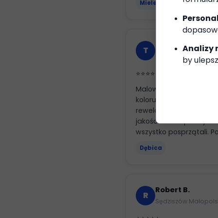
Mielec
Personal
dopasowa
Tomasz R.
Analizy 
T
Dębica · 2025
by ulepsz
⭐⭐⭐⭐⭐
Malowanie dachu blac
koloru z czerwonego na 
rewelacyjny! Ekipa prof
jakości. Zabezpieczyli o
wszystko posprzątali. 
Dębica
Robert B.
R
Sędziszów Małopolsk