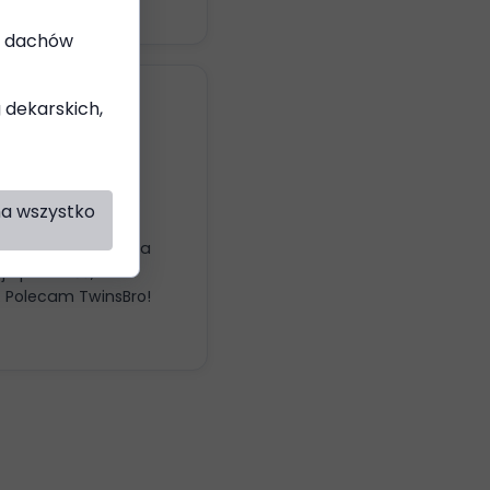
ia dachów
g dekarskich,
uga od pierwszego
na wszystko
efon – konkretna i
nowa. Dach wygląda
aje pewność, że
. Polecam TwinsBro!