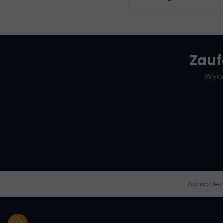
Zauf
Wyce
Zobacz też