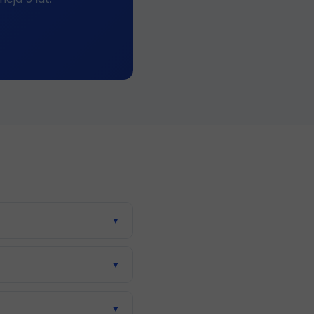
▼
▼
▼