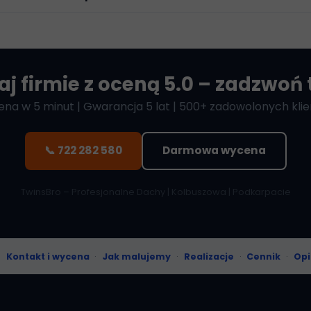
aj firmie z oceną 5.0 – zadzwoń 
na w 5 minut | Gwarancja 5 lat | 500+ zadowolonych kli
📞 722 282 580
Darmowa wycena
TwinsBro – Profesjonalne Dachy | Kolbuszowa | Podkarpacie
:
Kontakt i wycena
·
Jak malujemy
·
Realizacje
·
Cennik
·
Opi