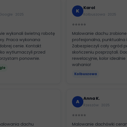
Karol
K
Google · 2025
Kolbuszowa · 2025
⭐⭐⭐⭐⭐
ie wykonali świetną robotę
Malowanie dachu zrobione p
wy. Praca wykonana
profesjonalna, punktualna 
dobrej cenie. Kontakt
Zabezpieczyli cały ogród p
ko wytłumaczyli przed
skończeniu posprzątali. D
korzystam ponownie.
rewelacyjnie, kolor idealni
wahania!
gle
Kolbuszowa
Anna K.
A
Rzeszów · 2025
⭐⭐⭐⭐⭐
 malowania dachu
Malowanie dachówki ceram