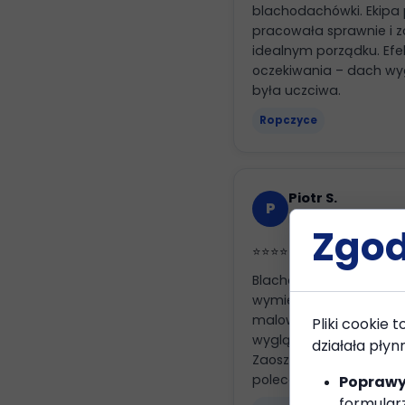
blachodachówki. Ekipa 
pracowała sprawnie i z
idealnym porządku. Efe
oczekiwania – dach wy
była uczciwa.
Ropczyce
Piotr S.
P
Mielec · 2025
Zgod
⭐⭐⭐⭐⭐
Blacha trapezowa z rdz
wymieniać. TwinsBro prz
malowanie wystarczy. E
Pliki cookie 
wygląda świetnie, żadn
działała płyn
Zaoszczędziłem kilkanaś
polecam!
Poprawy
formular