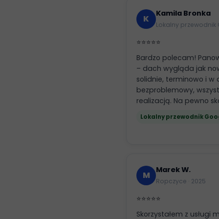
Kamila Bronka
K
Lokalny przewodnik 
⭐⭐⭐⭐⭐
Bardzo polecam! Panow
– dach wygląda jak no
solidnie, terminowo i w 
bezproblemowy, wszyst
realizacją. Na pewno s
Lokalny przewodnik Goo
Marek W.
M
Ropczyce · 2025
⭐⭐⭐⭐⭐
Skorzystałem z usługi