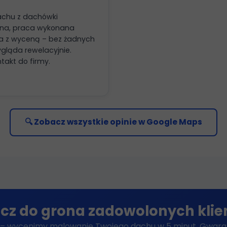
achu z dachówki
idna, praca wykonana
a z wyceną – bez żadnych
gląda rewelacyjnie.
ntakt do firmy.
🔍 Zobacz wszystkie opinie w Google Maps
cz do grona zadowolonych kli
– wycenimy malowanie Twojego dachu w 5 minut. Gwaranc