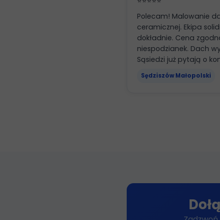
⭐⭐⭐⭐⭐
Polecam! Malowanie d
ceramicznej. Ekipa sol
dokładnie. Cena zgodn
niespodzianek. Dach wy
Sąsiedzi już pytają o ko
Sędziszów Małopolski
Dołą
Zadzwoń 