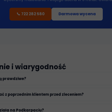
📞 722 282 580
Darmowa wycena
inie i wiarygodność
są prawdziwe?
ć z poprzednim klientem przed zleceniem?
ziała na Podkarpaciu?