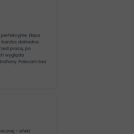
erfekcyjnie. Ekipa
i bardzo dokładna.
rzed pracą, po
ach wygląda
e trafiony. Polecam bez
icznej – efekt